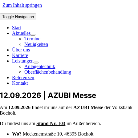
Zum Inhalt springen
Toggle Navigation
Start
Aktuelles
Termine
Neuigkeiten
Über uns
Karriere
Leistungen
Anlagentechnik
Oberflächenbehandlung
Referenzen
Kontakt
12.09.2026 | AZUBI Messe
Am
12.09.2026
findet ihr uns auf der
AZUBI Messe
der Volksbank
Bocholt.
Du findest uns am
Stand Nr. 103
im Außenbereich.
Wo?
Meckenemstraße 10, 46395 Bocholt